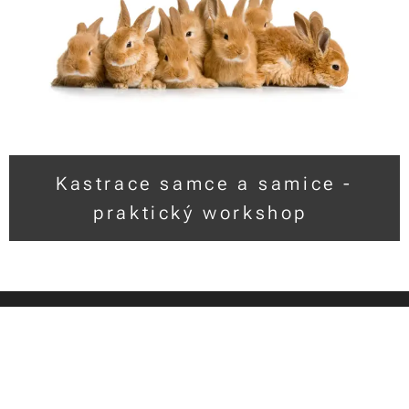
Kastrace samce a samice -
praktický workshop
© 2017 Drobní savci - medicína a chirurgie | Všechna práva
vyhrazena
Vytvořeno službou
Webnode
Jazyky