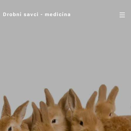
Drobní savci - medicína
chirurgie